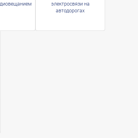
адиовещанием
электросвязи на
автодорогах